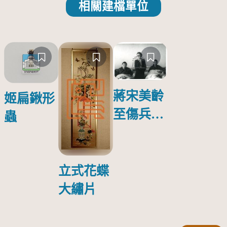
相關建檔單位
蔣宋美齡
姬扁鍬形
至傷兵醫
蟲
院探視受
傷日本戰
俘照片
立式花蝶
大繡片