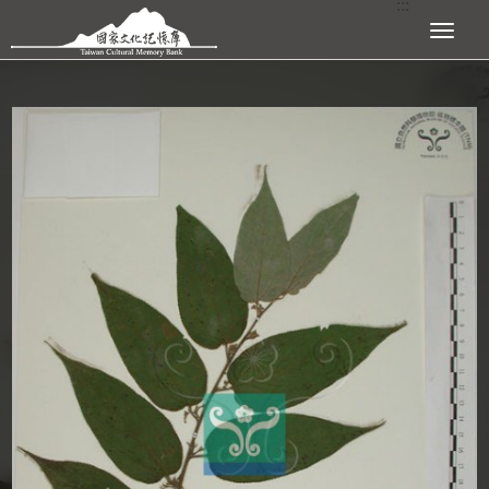
:::
跳到主要內容區塊
展開選單
:::
查