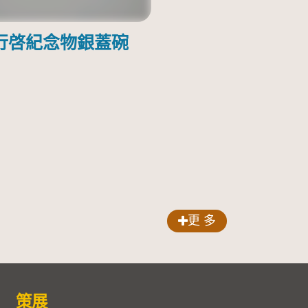
行啓紀念物銀蓋碗
更 多
策展