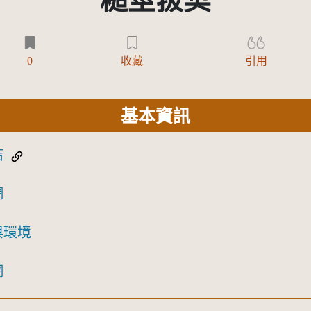
糙莖菝契
0
收藏
引用
基本資訊
結
網
與環境
網