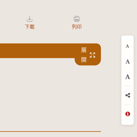
下載
列印
展
縮
開
預
放
分
問