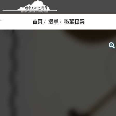
跳到主要內容區塊
:::
首頁
搜尋
糙莖菝契