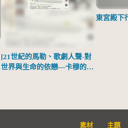
東宮殿下
[21世紀的馬勒、歌劇人聲-對
世界與生命的依戀—卡穆的馬
勒大地之歌]【對世界與生命
的依戀─卡穆的馬勒大地之
歌】
素材
主題