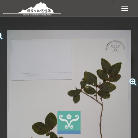
:::
跳到主要內容區塊
展開選單
:::
查看