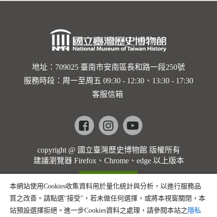
:::
卡穆的馬
勒大地之
歌]【對
世界與生
地址：709025 臺南市安南區長和路一段250號
服務時段：周一至周五 09:30 - 12:30、13:30 - 17:30
命的依戀
客服信箱
─卡穆的
馬勒大地
Facebook
instagram
youtube
之歌】
copyright @ 國立臺灣歷史博物館 版權所有
建議瀏覽器 Firefox、Chrome、edge 以上版本
本網站使用Cookies收集資料用於量化統計與分析，以進行服務品
質之改善。請點選"接受"，若未做任何選擇，或將本視窗關閉，本
站預設選擇拒絕。進一步Cookies資料之處理，請參閱本站之
隱私