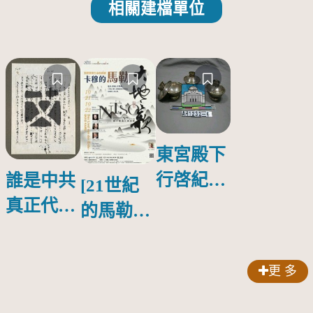
相關建檔單位
東宮殿下
行啓紀念
誰是中共
[21世紀
物銀蓋碗
真正代言
的馬勒、
人？
歌劇人
聲-對世
更 多
界與生命
的依戀—