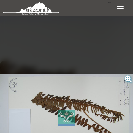
:::
跳到主要內容區塊
展開選單
:::