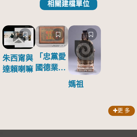
相關建檔單位
「忠黨愛
朱西甯與
國德業並
達賴喇嘛
壽」匾額
媽祖
更 多
:::