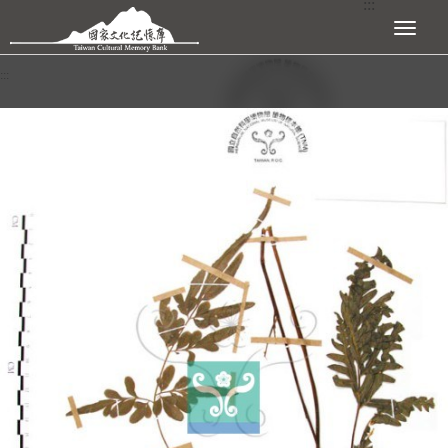
:::
跳到主要內容區塊
展開選單
:::