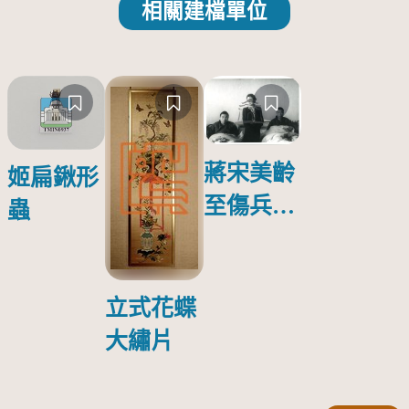
相關建檔單位
蔣宋美齡
姬扁鍬形
至傷兵醫
蟲
院探視受
傷日本戰
俘照片
立式花蝶
大繡片