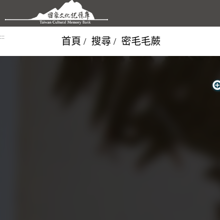
跳到主要內容區塊
:::
首頁
搜尋
密毛毛蕨