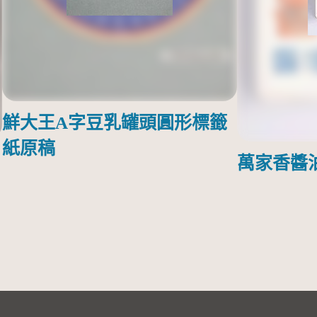
鮮大王A字豆乳罐頭圓形標籤
紙原稿
萬家香醬