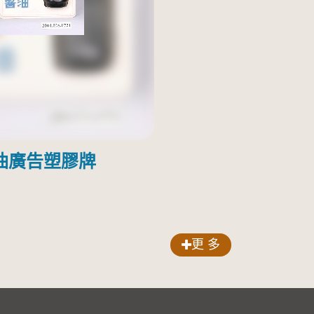
油廣告塑膠牌
更 多