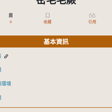
密毛毛蕨
0
收藏
引用
基本資訊
結
網
與環境
網