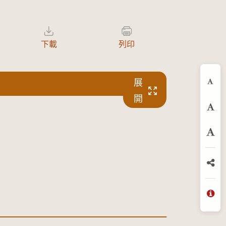
下載
列印
展
縮
開
預
放
分
問