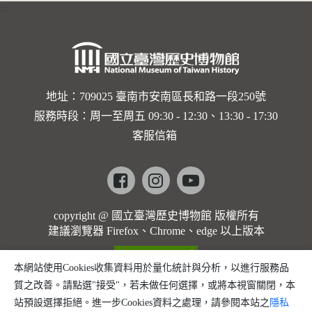
:::
卡穆的馬
勒大地之
歌]【對
世界與生
地址：709025 臺南市安南區長和路一段250號
服務時段：周一至周五 09:30 - 12:30、13:30 - 17:30
命的依戀
客服信箱
─卡穆的
馬勒大地
Facebook
instagram
youtube
之歌】
copyright @ 國立臺灣歷史博物館 版權所有
建議瀏覽器 Firefox、Chrome、edge 以上版本
本網站使用Cookies收集資料用於量化統計與分析，以進行服務品
質之改善。請點選"接受"，若未做任何選擇，或將本視窗關閉，本
站預設選擇拒絕。進一步Cookies資料之處理，請參閱本站之
隱私