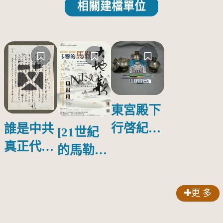
相關建檔單位
東宮殿下
行啓紀念
誰是中共
[21世紀
物銀蓋碗
真正代言
的馬勒、
人？
歌劇人
聲-對世
更 多
界與生命
的依戀—