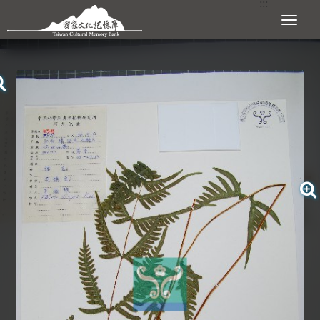
:::
跳到主要內容區塊
展開選單
:::
查看