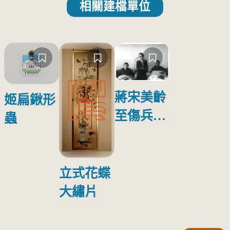
相關建檔單位
蔣宋美齡
姬扁鍬形
至傷兵醫
蟲
院探視受
傷日本戰
俘照片
立式花蝶
大繡片