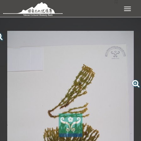
:::
跳到主要內容區塊
展開選單
:::
查看