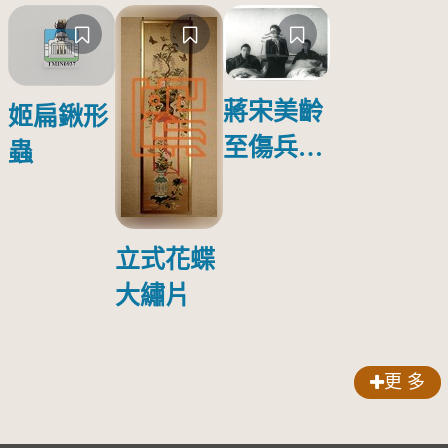
蔣宋美齡
姬扁鍬形
至傷兵醫
蟲
院探視受
傷日本戰
俘照片
立式花蝶
大繡片
更 多