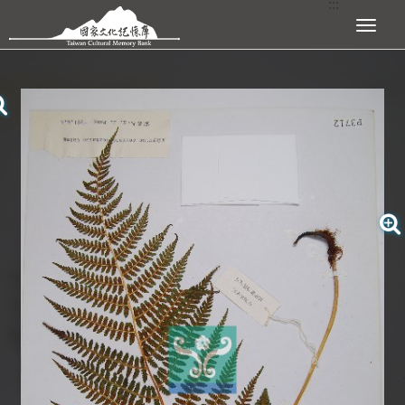
:::
跳到主要內容區塊
展開選單
:::
查看