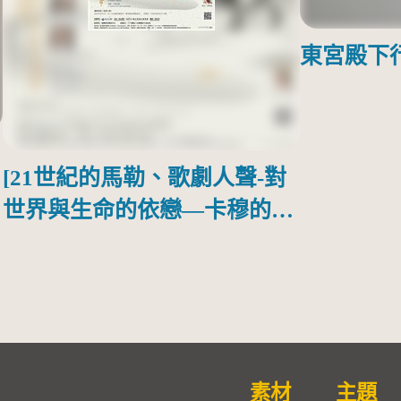
東宮殿下
[21世紀的馬勒、歌劇人聲-對
世界與生命的依戀—卡穆的馬
勒大地之歌]【對世界與生命
的依戀─卡穆的馬勒大地之
歌】
素材
主題