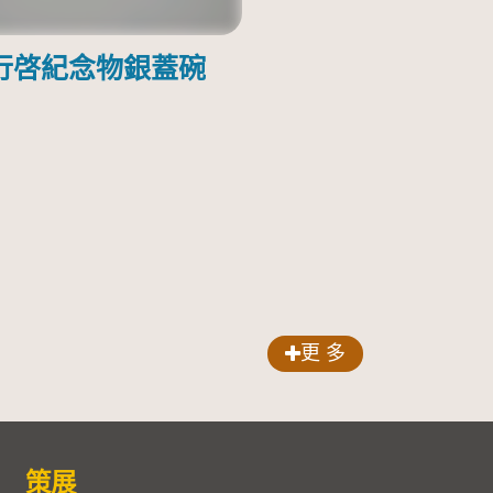
行啓紀念物銀蓋碗
更 多
策展