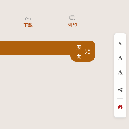
下載
列印
展
縮
開
預
放
分
問