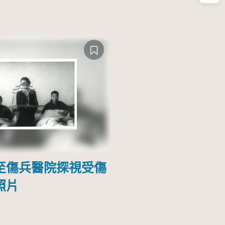
至傷兵醫院探視受傷
照片