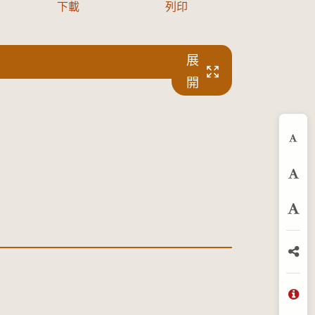
下載
列印
展
開
縮
預
放
分
問