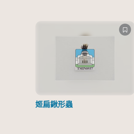
姬扁鍬形蟲