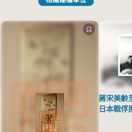
蔣宋美齡
日本戰俘