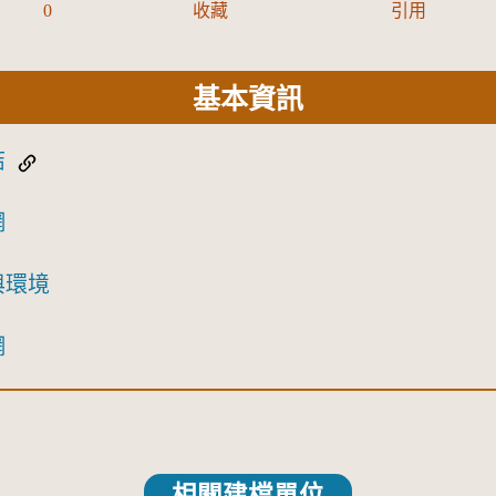
0
收藏
引用
基本資訊
結
網
與環境
網
相關建檔單位