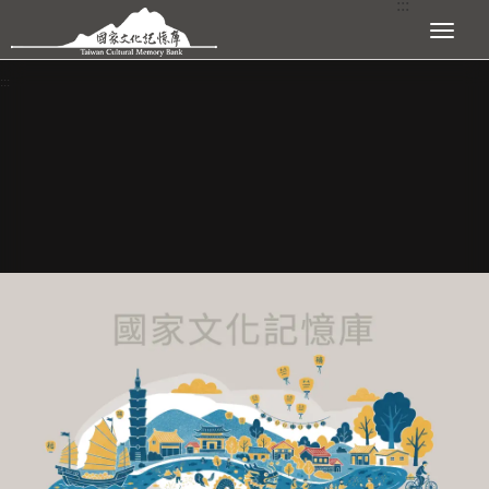
:::
跳到主要內容區塊
展開選單
:::