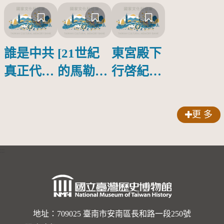
誰是中共
[21世紀
東宮殿下
真正代言
的馬勒、
行啓紀念
人？
歌劇人
物銀蓋碗
聲-對世
更 多
界與生命
的依戀—
:::
卡穆的馬
勒大地之
歌]【對
世界與生
地址：709025 臺南市安南區長和路一段250號