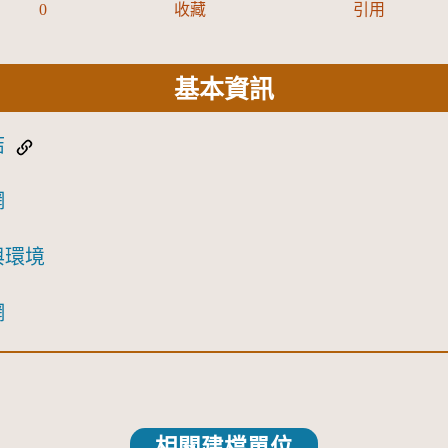
0
收藏
引用
基本資訊
結
網
與環境
網
相關建檔單位