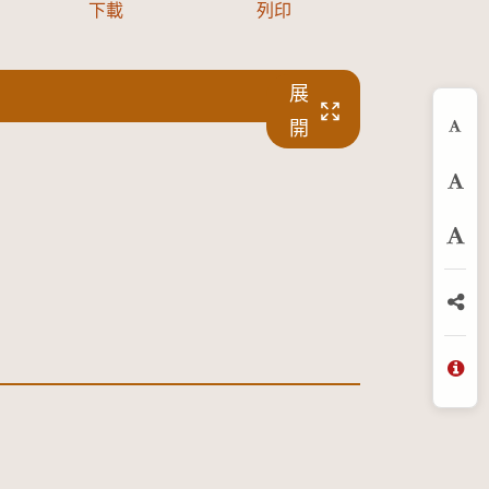
下載
列印
展
開
縮
預
放
分
問