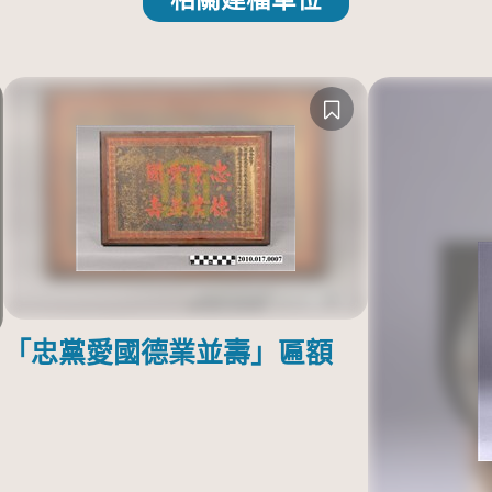
「忠黨愛國德業並壽」匾額