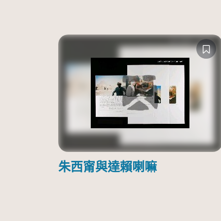
朱西甯與達賴喇嘛