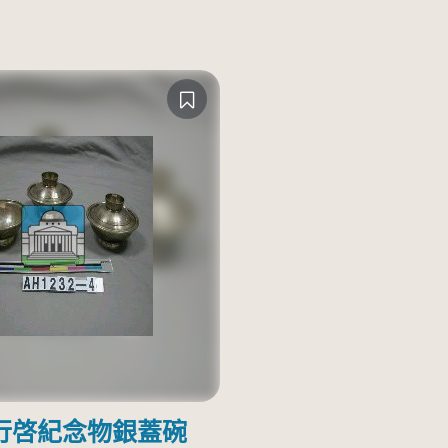
行啓紀念物銀蓋碗