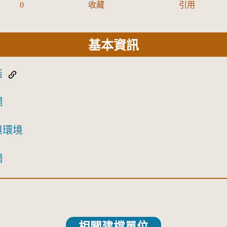
0
收藏
引用
基本資訊
結
網
與環境
網
相關建檔單位