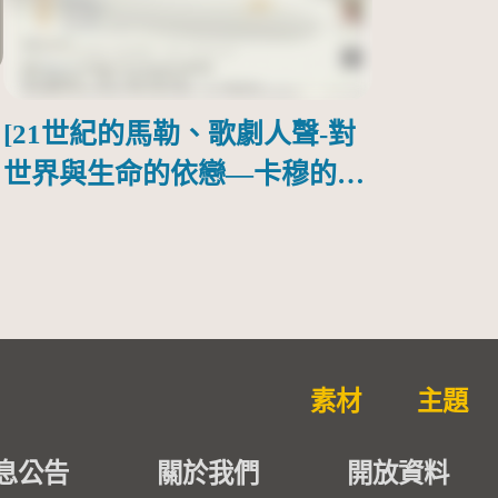
[21世紀的馬勒、歌劇人聲-對
世界與生命的依戀—卡穆的馬
勒大地之歌]【對世界與生命
的依戀─卡穆的馬勒大地之
歌】
素材
主題
息公告
關於我們
開放資料