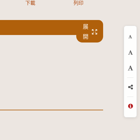
下載
列印
展
開
縮
預
放
分
問