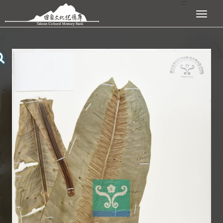
:::
跳到主要內容區塊
展開選單
:::
查看