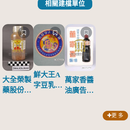
相關建檔單位
鮮大王A
大全榮製
萬家香醬
字豆乳罐
藥股份有
油廣告塑
頭圓形標
限公司出
膠牌
籤紙原稿
品索比林
更 多
錠