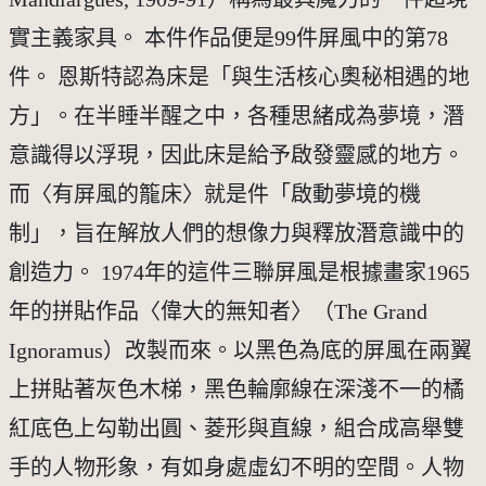
實主義家具。 本件作品便是99件屏風中的第78
件。 恩斯特認為床是「與生活核心奧秘相遇的地
方」。在半睡半醒之中，各種思緒成為夢境，潛
意識得以浮現，因此床是給予啟發靈感的地方。
而〈有屏風的籠床〉就是件「啟動夢境的機
制」，旨在解放人們的想像力與釋放潛意識中的
創造力。 1974年的這件三聯屏風是根據畫家1965
年的拼貼作品〈偉大的無知者〉（The Grand
Ignoramus）改製而來。以黑色為底的屏風在兩翼
上拼貼著灰色木梯，黑色輪廓線在深淺不一的橘
紅底色上勾勒出圓、菱形與直線，組合成高舉雙
手的人物形象，有如身處虛幻不明的空間。人物