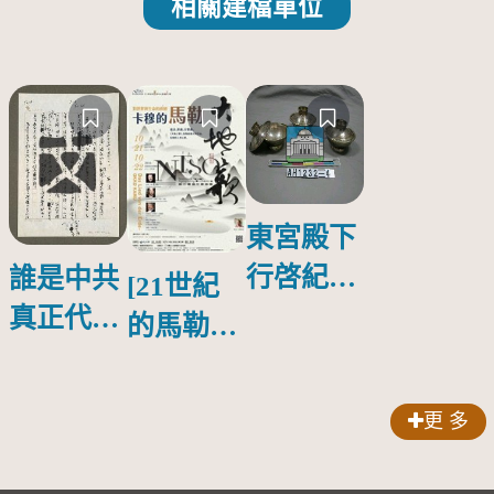
相關建檔單位
東宮殿下
行啓紀念
誰是中共
[21世紀
物銀蓋碗
真正代言
的馬勒、
人？
歌劇人
聲-對世
更 多
界與生命
的依戀—