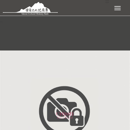
:::
跳到主要內容區塊
展開選單
:::