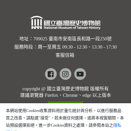
:::
卡穆的馬
勒大地之
歌]【對
世界與生
地址：709025 臺南市安南區長和路一段250號
服務時段：周一至周五 09:30 - 12:30、13:30 - 17:30
命的依戀
客服信箱
─卡穆的
馬勒大地
Facebook
instagram
youtube
之歌】
copyright @ 國立臺灣歷史博物館 版權所有
建議瀏覽器 Firefox、Chrome、edge 以上版本
本網站使用Cookies收集資料用於量化統計與分析，以進行服務品
質之改善。請點選"接受"，若未做任何選擇，或將本視窗關閉，本
站預設選擇拒絕。進一步Cookies資料之處理，請參閱本站之
隱私