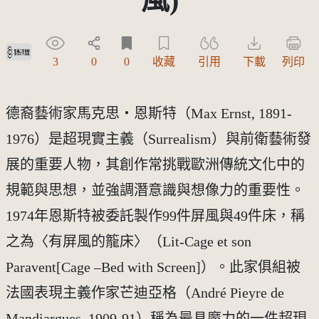
受著作權法保護-僅限於本平台有限度公開瀏覽
3
0
0
收藏
引用
下載
列印
德裔藝術家馬克思‧恩斯特（Max Ernst, 1891-
1976）是超現實主義（Surrealism）與前衛藝術發
展的重要人物，其創作常挑戰歐洲傳統文化中的
規範與思想，並強調潛意識與想像力的重要性。
1974年恩斯特被委託製作99件屏風與49件床，稱
之為〈有屏風的籠床〉（Lit-Cage et son
Paravent[Cage –Bed with Screen]）。此家俱組被
法國表現主義作家芒迪亞格（André Pieyre de
Mandiargues, 1909-91）稱為最具魔力的一件超現