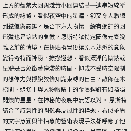
上方的藍紫大圓與淺黃小圓連結著一連串短線所
形成的線條，看似夜空中的星體，卻又令人聯想
到錶盤與錶鏈。是否下方人物懷中綴有螺釘的圓
形體也是懷錶的象徵？恩斯特讓特定圖像元素脫
離之前的情境，在拼貼換置後讓原本熟悉的意象
變得奇特而神秘，撩撥遐想。看似漂浮的懷錶或
星體是否象徵著停滯的時間，抑或不受時空限制
的想像力與掙脫教條知識束縛的自由？散佈在木
梯間、線條上與人物眼睛上的金屬螺釘有如隱隱
閃爍的星星，在神秘的夜晚中無語以對。 恩斯特
結合了詩意性的圖像與反諷性的標題，看似矛盾
的文字意涵與半抽象的藝術表現手法都呼應了他