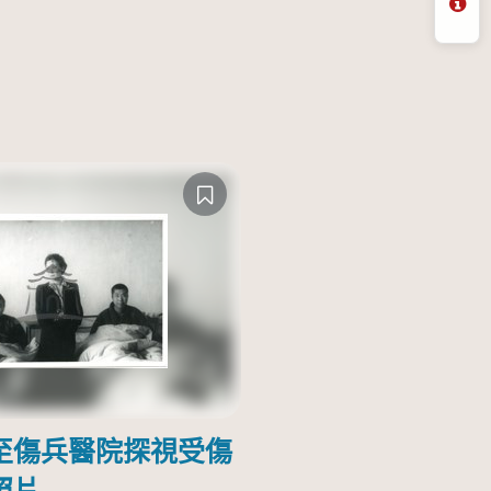
問
至傷兵醫院探視受傷