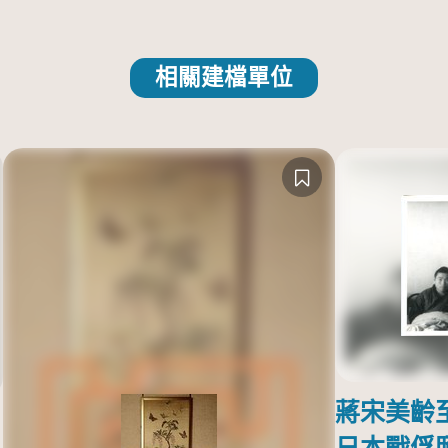
相關建檔單位
蔣宋美齡