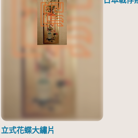
日本戰俘
立式花蝶大繡片