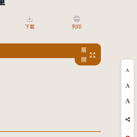
鐘
下載
列印
展
開
縮
預
放
分