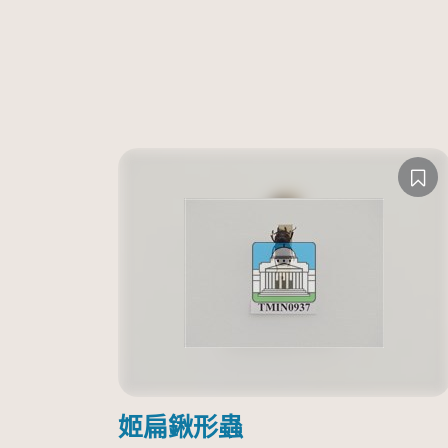
姬扁鍬形蟲