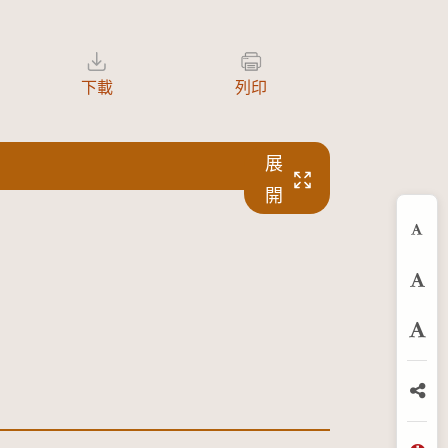
下載
列印
展
開
縮
預
放
分