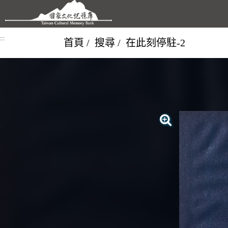
跳到主要內容區塊
:::
首頁
搜尋
在此刻停駐-2