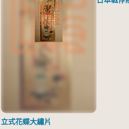
日本戰俘
立式花蝶大繡片