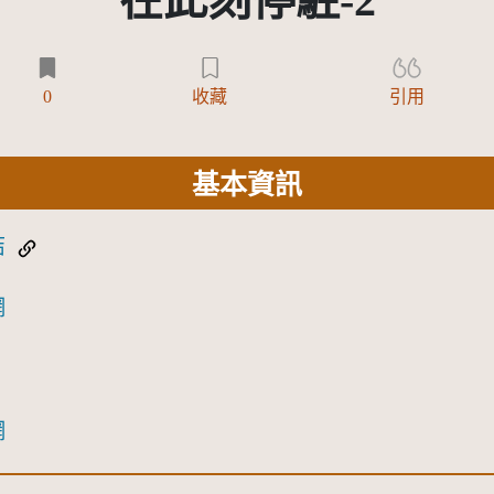
在此刻停駐-2
0
收藏
引用
基本資訊
結
網
網