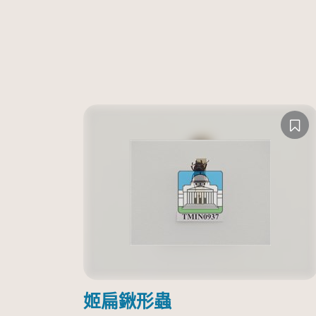
姬扁鍬形蟲