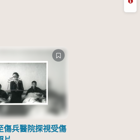
問
至傷兵醫院探視受傷