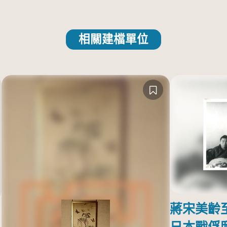
相關建檔單位
蔣宋美齡