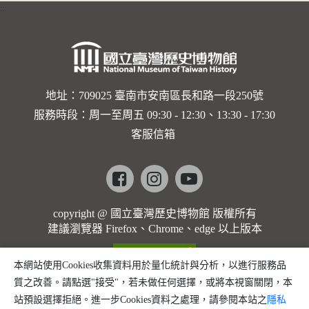
:::
卡穆的馬
勒大地之
歌]【對
世界與生
地址：709025 臺南市安南區長和路一段250號
服務時段：周一至周五 09:30 - 12:30、13:30 - 17:30
命的依戀
客服信箱
─卡穆的
馬勒大地
Facebook
instagram
youtube
之歌】
copyright @ 國立臺灣歷史博物館 版權所有
建議瀏覽器 Firefox、Chrome、edge 以上版本
本網站使用Cookies收集資料用於量化統計與分析，以進行服務品
質之改善。請點選"接受"，若未做任何選擇，或將本視窗關閉，本
站預設選擇拒絕。進一步Cookies資料之處理，請參閱本站之
隱私