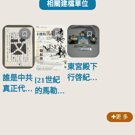
相關建檔單位
東宮殿下
行啓紀念
誰是中共
[21世紀
物銀蓋碗
真正代言
的馬勒、
人？
歌劇人
聲-對世
更 多
界與生命
的依戀—