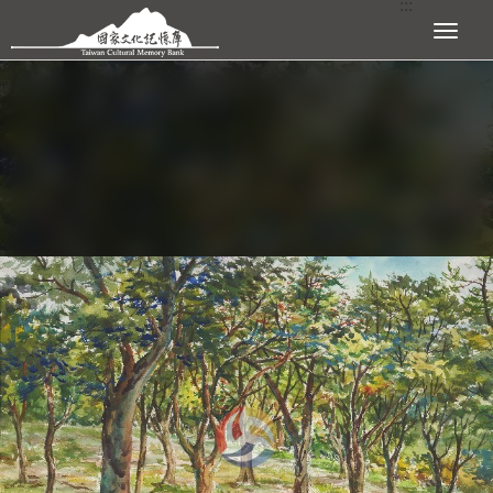
:::
跳到主要內容區塊
展開選單
:::