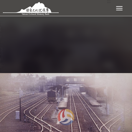
:::
跳到主要內容區塊
展開選單
:::