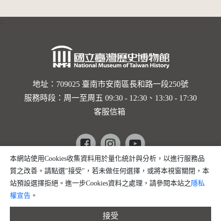
:::
地址：709025 臺南市安南區長和路一段250號
服務時段：周一至周五 09:30 - 12:30、13:30 - 17:30
客服信箱
Facebook
instagram
youtube
本網站使用Cookies收集資料用於量化統計與分析，以進行服務品
copyright @ 國立臺灣歷史博物館 版權所有
質之改善。請點選"接受"，若未做任何選擇，或將本視窗關閉，本
建議瀏覽器 Firefox、Chrome、edge 以上版本
站預設選擇拒絕。進一步Cookies資料之處理，請參閱本站之
隱私
權宣告
。
接受