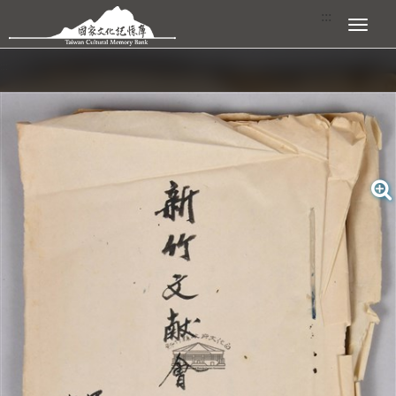
跳到主要內容區塊
:::
展開選單
:::