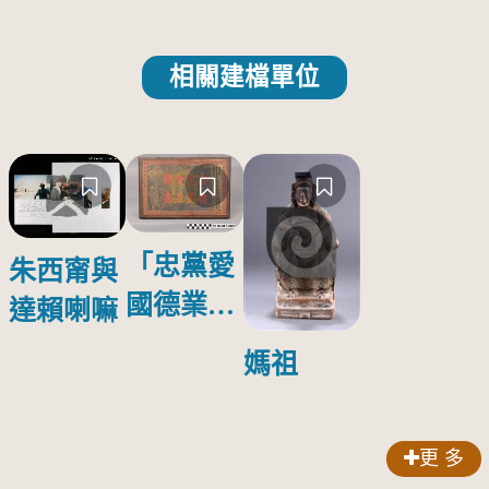
相關建檔單位
「忠黨愛
朱西甯與
國德業並
達賴喇嘛
壽」匾額
媽祖
更 多