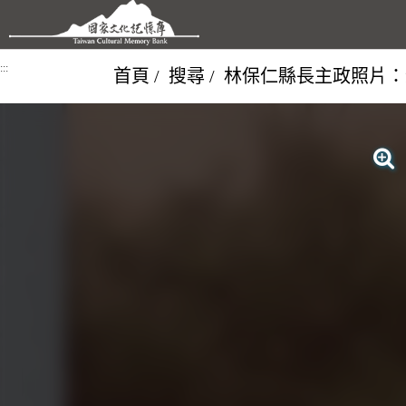
跳到主要內容區塊
:::
首頁
搜尋
林保仁縣長主政照片：