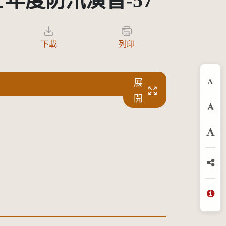
年度防汛演習-57
下載
列印
展
縮
開
預
放
分
問