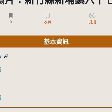
片：新竹縣新埔鎮六十七
0
收藏
引用
基本資訊
結
網
網