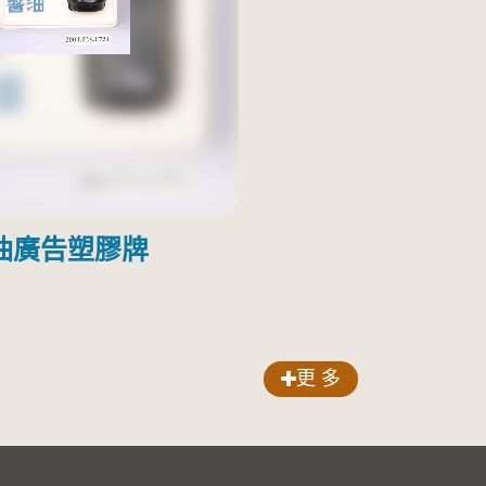
油廣告塑膠牌
更 多