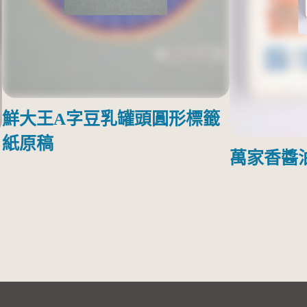
鮮大王A字豆乳罐頭圓形標籤
紙原稿
萬家香醬