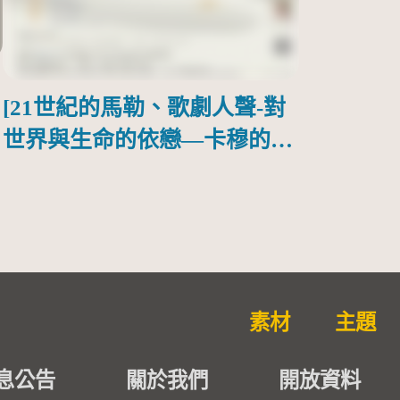
[21世紀的馬勒、歌劇人聲-對
世界與生命的依戀—卡穆的馬
勒大地之歌]【對世界與生命
的依戀─卡穆的馬勒大地之
歌】
素材
主題
息公告
關於我們
開放資料