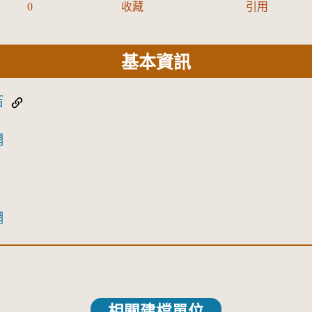
0
收藏
引用
基本資訊
結
網
網
相關建檔單位