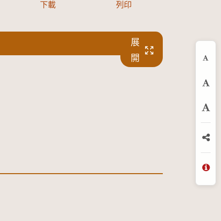
下載
列印
展
開
縮
預
放
分
問