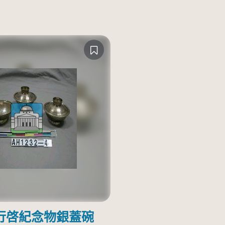
行啓紀念物銀蓋碗