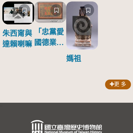
「忠黨愛
朱西甯與
國德業並
達賴喇嘛
壽」匾額
媽祖
更 多
:::