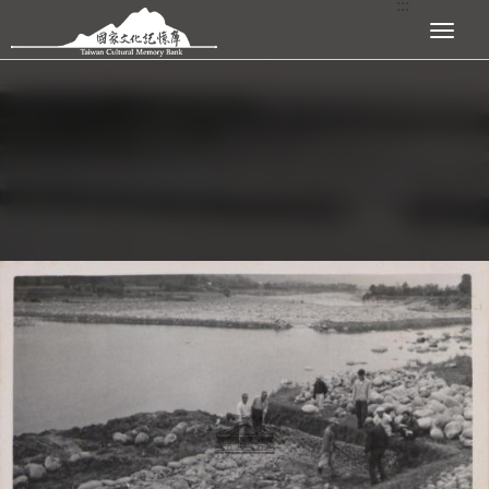
:::
跳到主要內容區塊
展開選單
:::