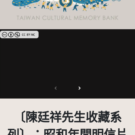
創用CC姓名標示-非商業性 3.0 台灣及其後版本(CC BY-NC 3.0 TW +)
〔陳廷祥先生收藏系
列〕：昭和年間明信片