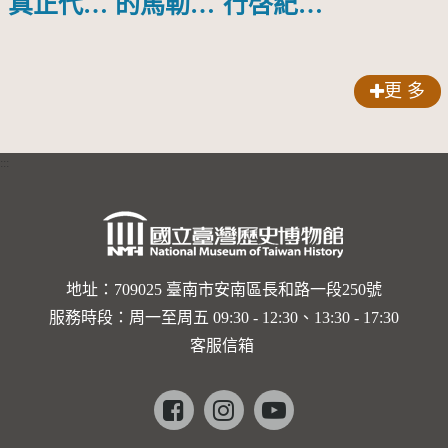
真正代言
的馬勒、
行啓紀念
人？
歌劇人
物銀蓋碗
聲-對世
更 多
界與生命
的依戀—
:::
卡穆的馬
勒大地之
歌]【對
世界與生
地址：709025 臺南市安南區長和路一段250號
服務時段：周一至周五 09:30 - 12:30、13:30 - 17:30
命的依戀
客服信箱
─卡穆的
馬勒大地
Facebook
instagram
youtube
之歌】