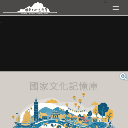
:::
跳到主要內容區塊
展開選單
:::