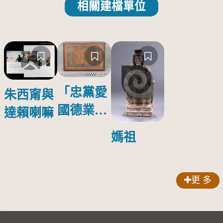
相關建檔單位
「忠黨愛
朱西甯與
國德業並
達賴喇嘛
壽」匾額
媽祖
更 多
:::