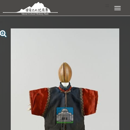
跳到主要內容區塊
:::
展開選單
:::
查看大