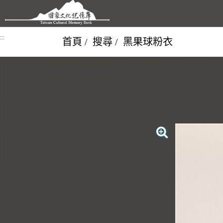
跳到主要內容區塊
:::
首頁
搜尋
黑果球粉衣