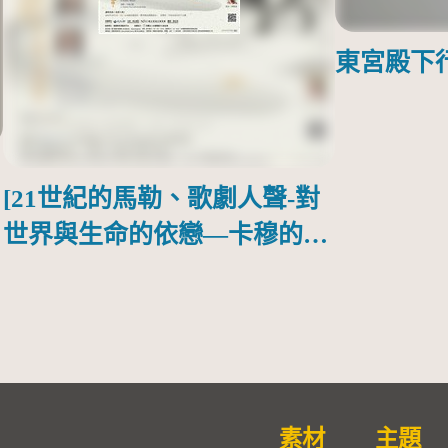
東宮殿下
[21世紀的馬勒、歌劇人聲-對
世界與生命的依戀—卡穆的馬
勒大地之歌]【對世界與生命
的依戀─卡穆的馬勒大地之
歌】
素材
主題