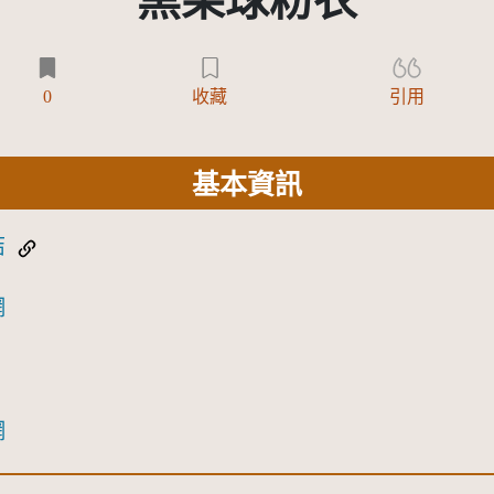
黑果球粉衣
0
收藏
引用
基本資訊
結
網
網