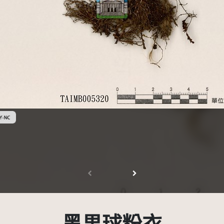
創用CC姓名標示-非商業性 3.0 台灣及其後版本(CC BY-NC 3.0 TW +)