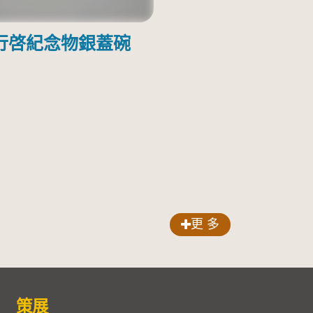
行啓紀念物銀蓋碗
更 多
策展