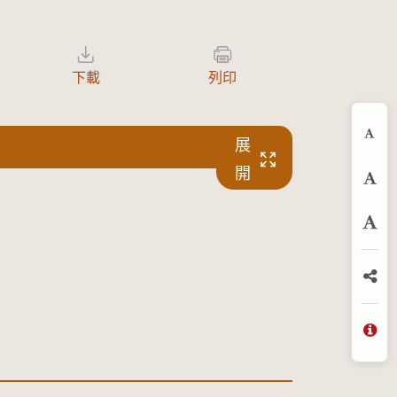
下載
列印
展
縮
開
預
放
分
問