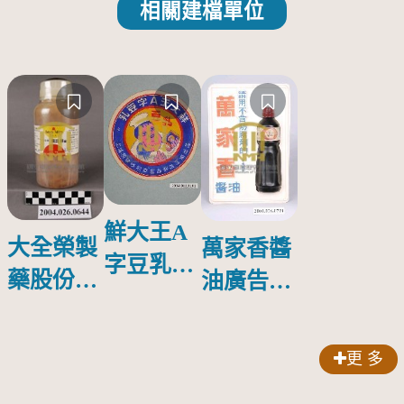
相關建檔單位
鮮大王A
大全榮製
萬家香醬
字豆乳罐
藥股份有
油廣告塑
頭圓形標
限公司出
膠牌
籤紙原稿
品索比林
更 多
錠