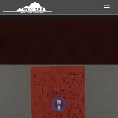
:::
跳到主要內容區塊
展開選單
:::