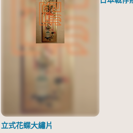
日本戰俘
立式花蝶大繡片