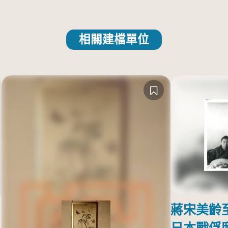
相關建檔單位
蔣宋美齡