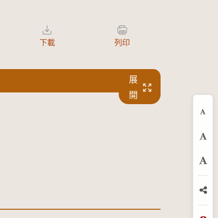
下載
列印
展
開
縮
預
放
分