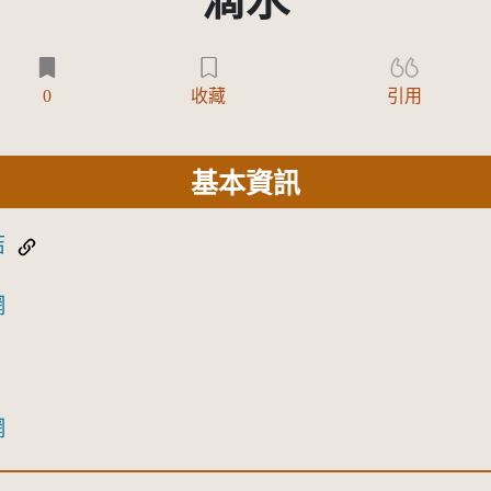
滴水
0
收藏
引用
基本資訊
結
網
網