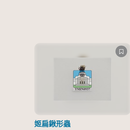
姬扁鍬形蟲