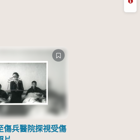
問
至傷兵醫院探視受傷