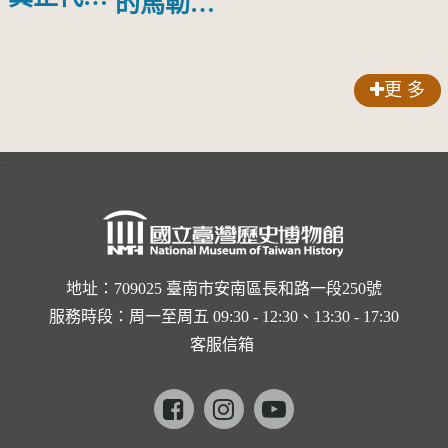
的馬勒、
人？
歌劇人
聲-對世
更 多
界與生命
的依戀—
:::
卡穆的馬
勒大地之
歌]【對
世界與生
地址：709025 臺南市安南區長和路一段250號
服務時段：周一至周五 09:30 - 12:30、13:30 - 17:30
命的依戀
客服信箱
─卡穆的
馬勒大地
Facebook
instagram
youtube
之歌】