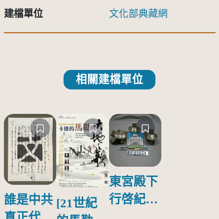
建檔單位
文化部典藏網
相關建檔單位
東宮殿下
行啓紀念
誰是中共
[21世紀
物銀蓋碗
真正代言