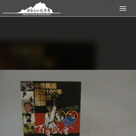
:::
跳到主要內容區塊
展開選單
:::