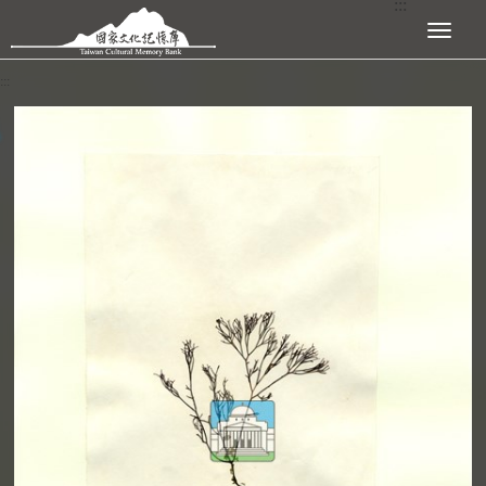
:::
跳到主要內容區塊
展開選單
:::
查