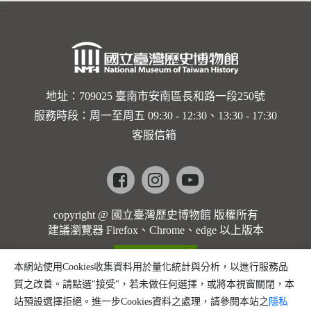
:::
卡穆的馬
勒大地之
歌]【對
世界與生
地址：709025 臺南市安南區長和路一段250號
服務時段：周一至周五 09:30 - 12:30、13:30 - 17:30
命的依戀
客服信箱
─卡穆的
馬勒大地
Facebook
instagram
youtube
之歌】
copyright @ 國立臺灣歷史博物館 版權所有
建議瀏覽器 Firefox、Chrome、edge 以上版本
本網站使用Cookies收集資料用於量化統計與分析，以進行服務品
質之改善。請點選"接受"，若未做任何選擇，或將本視窗關閉，本
站預設選擇拒絕。進一步Cookies資料之處理，請參閱本站之
隱私