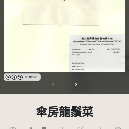
創用CC姓名標示-非商業性 3.0 台灣及其後版本(CC BY-NC 3.0 TW +)
傘房龍鬚菜