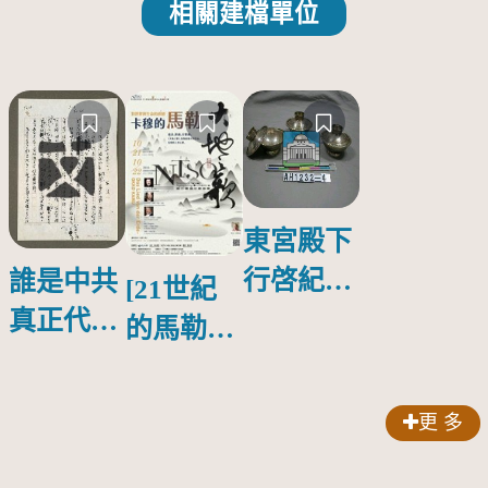
相關建檔單位
東宮殿下
行啓紀念
誰是中共
[21世紀
物銀蓋碗
真正代言
的馬勒、
人？
歌劇人
聲-對世
更 多
界與生命
的依戀—