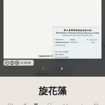
創用CC姓名標示-非商業性 3.0 台灣及其後版本(CC BY-NC 3.0 TW +)
旋花藻