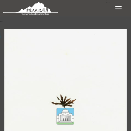
:::
跳到主要內容區塊
展開選單
:::
查