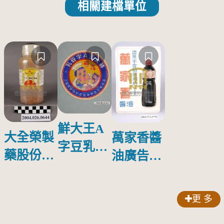
相關建檔單位
鮮大王A
大全榮製
萬家香醬
字豆乳罐
藥股份有
油廣告塑
頭圓形標
限公司出
膠牌
籤紙原稿
品索比林
更 多
錠