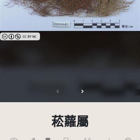
創用CC姓名標示-非商業性 3.0 台灣及其後版本(CC BY-NC 3.0 TW +)
菘蘿屬