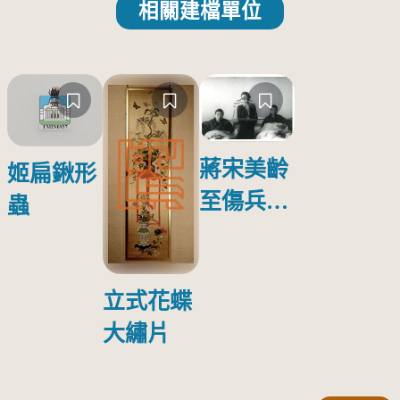
相關建檔單位
蔣宋美齡
姬扁鍬形
至傷兵醫
蟲
院探視受
傷日本戰
俘照片
立式花蝶
大繡片