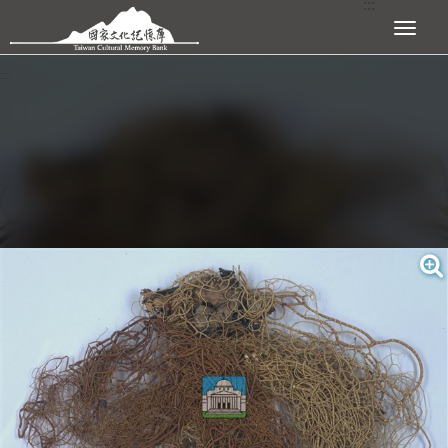
:::
跳到主要內容區塊
展開選單
:::