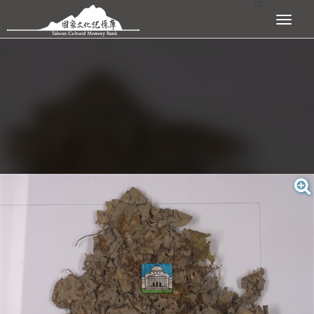
:::
跳到主要內容區塊
展開選單
:::