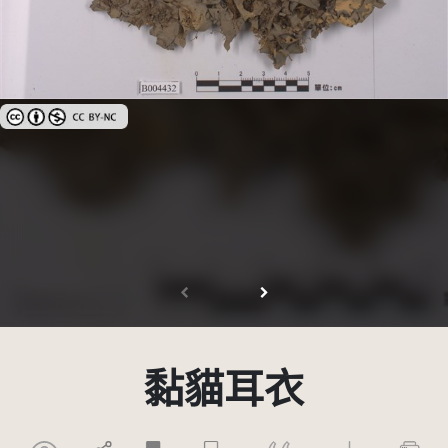
創用CC姓名標示-非商業性 3.0 台灣及其後版本(CC BY-NC 3.0 TW +)
黏貓耳衣