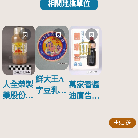
相關建檔單位
鮮大王A
大全榮製
萬家香醬
字豆乳罐
藥股份有
油廣告塑
頭圓形標
限公司出
膠牌
籤紙原稿
品索比林
更 多
錠