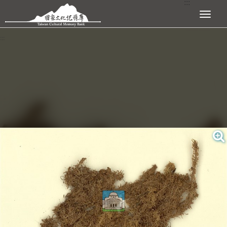
:::
跳到主要內容區塊
展開選單
:::