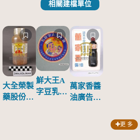
相關建檔單位
鮮大王A
大全榮製
萬家香醬
字豆乳罐
藥股份有
油廣告塑
頭圓形標
限公司出
膠牌
籤紙原稿
品索比林
更 多
錠