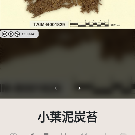
創用CC姓名標示-非商業性 3.0 台灣及其後版本(CC BY-NC 3.0 TW +)
小葉泥炭苔