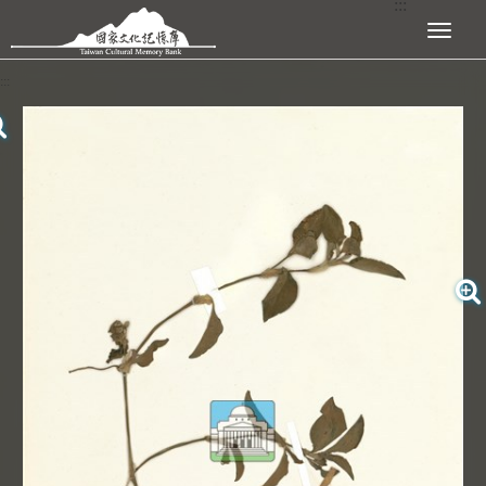
:::
跳到主要內容區塊
展開選單
:::
查看