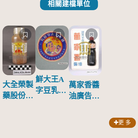
相關建檔單位
鮮大王A
大全榮製
萬家香醬
字豆乳罐
藥股份有
油廣告塑
頭圓形標
限公司出
膠牌
籤紙原稿
品索比林
更 多
錠