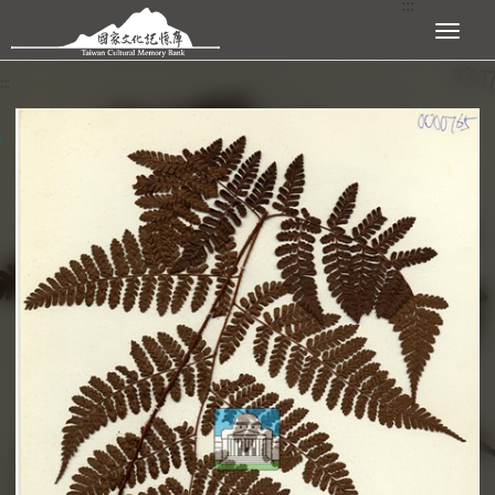
:::
跳到主要內容區塊
展開選單
:::
查