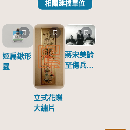
相關建檔單位
蔣宋美齡
姬扁鍬形
至傷兵醫
蟲
院探視受
傷日本戰
俘照片
立式花蝶
大繡片