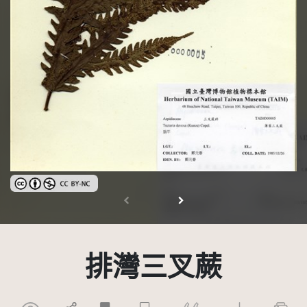
創用CC姓名標示-非商業性 3.0 台灣及其後版本(CC BY-NC 3.0 TW +)
排灣三叉蕨