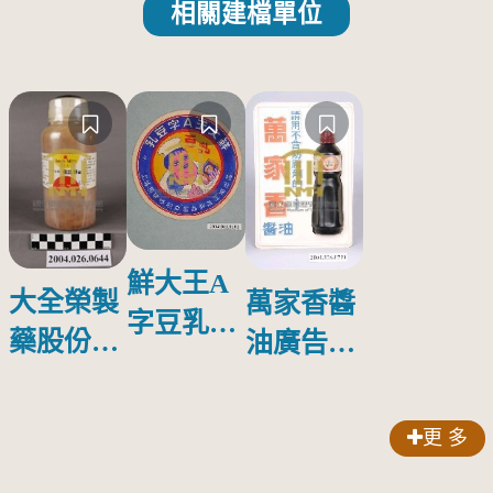
相關建檔單位
鮮大王A
大全榮製
萬家香醬
字豆乳罐
藥股份有
油廣告塑
頭圓形標
限公司出
膠牌
籤紙原稿
品索比林
更 多
錠