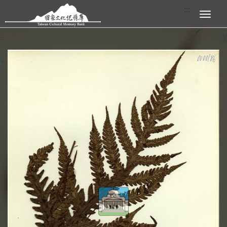
跳到主要內容區塊
:::
展開選單
:::
查