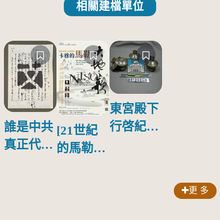
相關建檔單位
東宮殿下
行啓紀念
誰是中共
[21世紀
物銀蓋碗
真正代言
的馬勒、
人？
歌劇人
聲-對世
更 多
界與生命
的依戀—