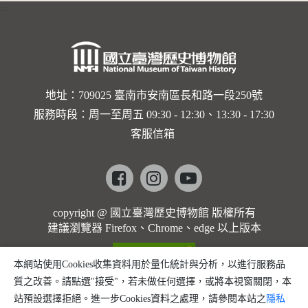
:::
卡穆的馬
勒大地之
歌]【對
世界與生
地址：709025 臺南市安南區長和路一段250號
服務時段：周一至周五 09:30 - 12:30、13:30 - 17:30
命的依戀
客服信箱
─卡穆的
馬勒大地
Facebook
instagram
youtube
之歌】
copyright @ 國立臺灣歷史博物館 版權所有
建議瀏覽器 Firefox、Chrome、edge 以上版本
本網站使用Cookies收集資料用於量化統計與分析，以進行服務品
質之改善。請點選"接受"，若未做任何選擇，或將本視窗關閉，本
站預設選擇拒絕。進一步Cookies資料之處理，請參閱本站之
隱私