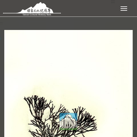
:::
跳到主要內容區塊
展開選單
:::
查