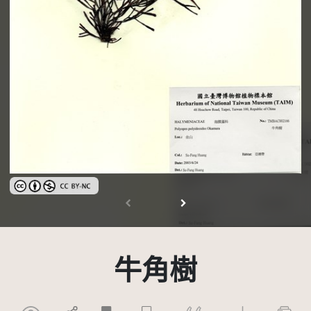
創用CC姓名標示-非商業性 3.0 台灣及其後版本(CC BY-NC 3.0 TW +)
牛角樹