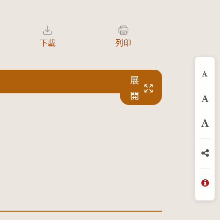
下載
列印
展
縮
開
預
放
分
問