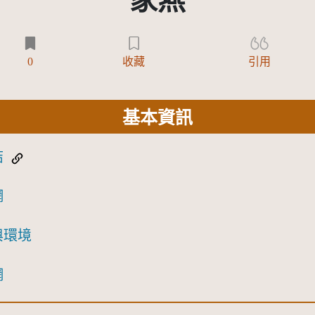
家燕
0
收藏
引用
基本資訊
結
網
與環境
網