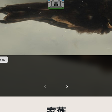
創用CC姓名標示-非商業性 3.0 台灣及其後版本(CC BY-NC 3.0 TW +)