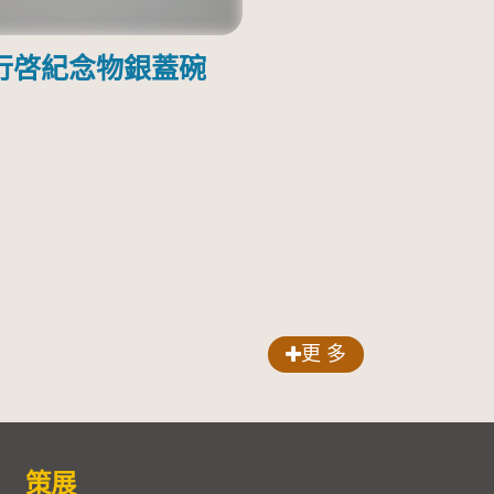
行啓紀念物銀蓋碗
更 多
策展