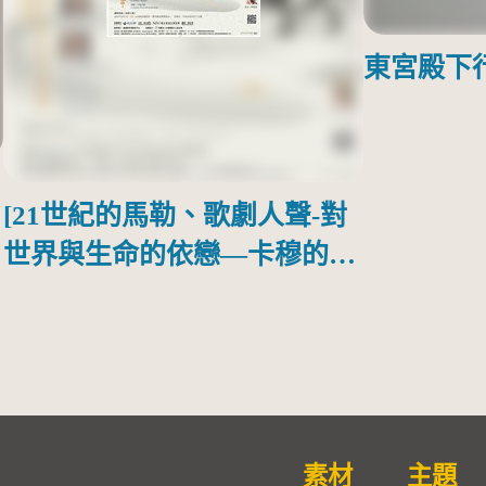
東宮殿下
[21世紀的馬勒、歌劇人聲-對
世界與生命的依戀—卡穆的馬
勒大地之歌]【對世界與生命
的依戀─卡穆的馬勒大地之
歌】
素材
主題