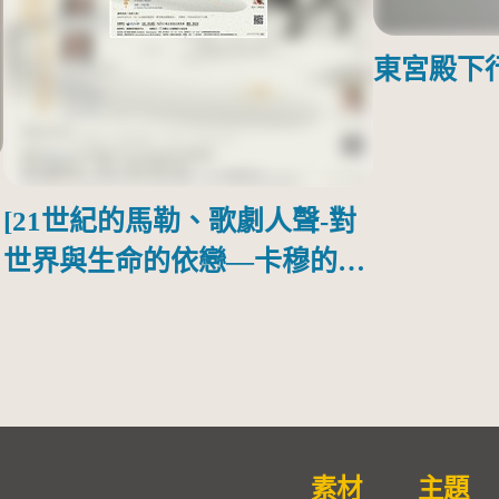
東宮殿下
[21世紀的馬勒、歌劇人聲-對
世界與生命的依戀—卡穆的馬
勒大地之歌]【對世界與生命
的依戀─卡穆的馬勒大地之
歌】
素材
主題