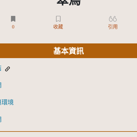
翠鳥
0
收藏
引用
基本資訊
結
網
與環境
網