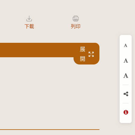
下載
列印
展
縮
開
預
放
分
問