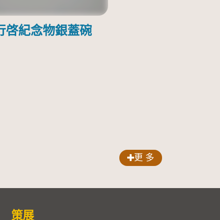
行啓紀念物銀蓋碗
更 多
策展