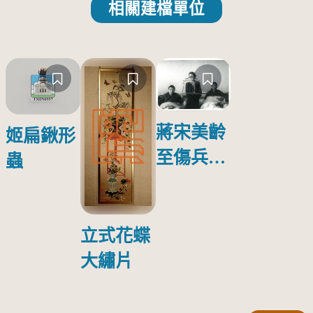
相關建檔單位
蔣宋美齡
姬扁鍬形
至傷兵醫
蟲
院探視受
傷日本戰
俘照片
立式花蝶
大繡片