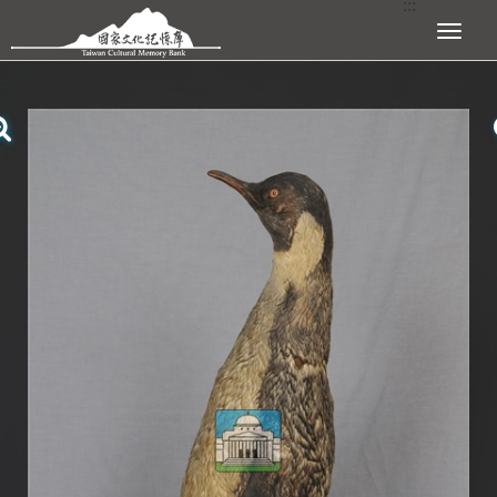
:::
跳到主要內容區塊
展開選單
:::
查看