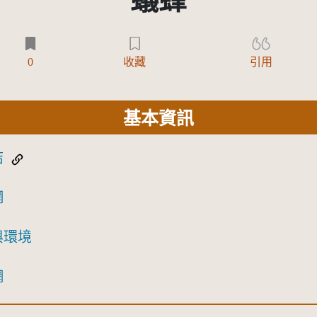
蟻蜂
0
收藏
引用
基本資訊
結
網
與環境
網