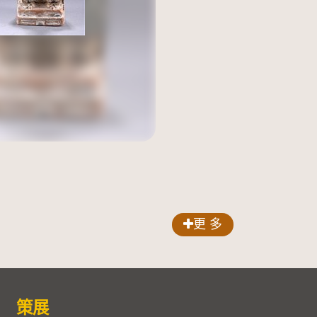
更 多
策展