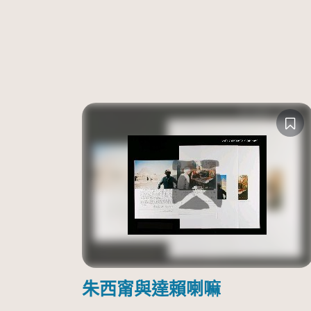
朱西甯與達賴喇嘛