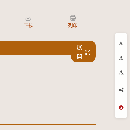
下載
列印
縮
展
開
預
放
分
問