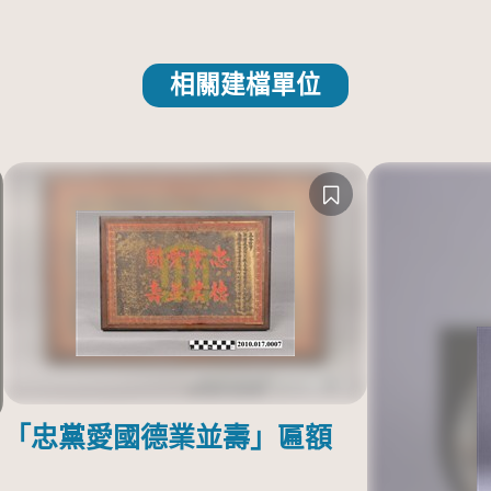
相關建檔單位
「忠黨愛國德業並壽」匾額