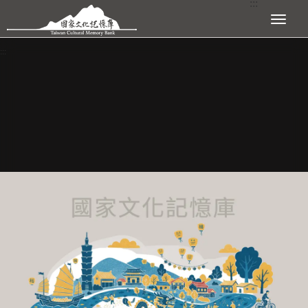
:::
跳到主要內容區塊
展開選單
:::