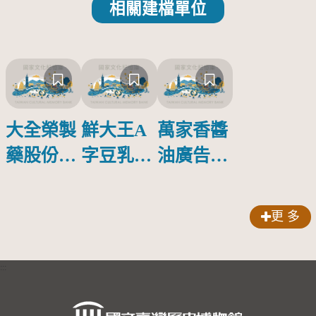
相關建檔單位
大全榮製
鮮大王A
萬家香醬
藥股份有
字豆乳罐
油廣告塑
限公司出
頭圓形標
膠牌
品索比林
籤紙原稿
更 多
錠
:::