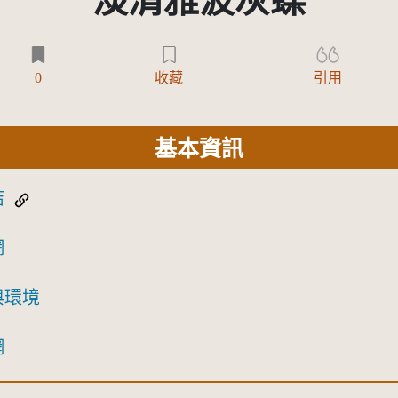
淡清雅波灰蝶
0
收藏
引用
基本資訊
結
網
與環境
網