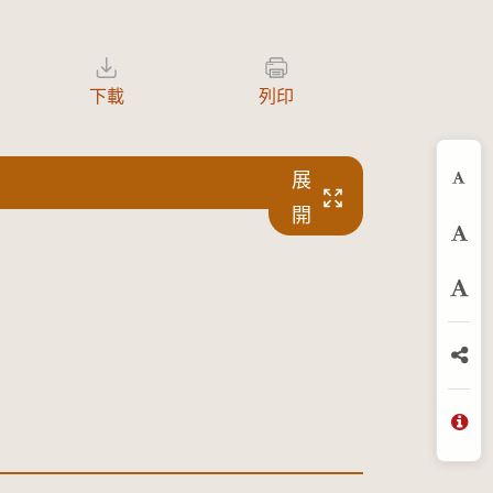
下載
列印
展
縮
開
預
放
分
問