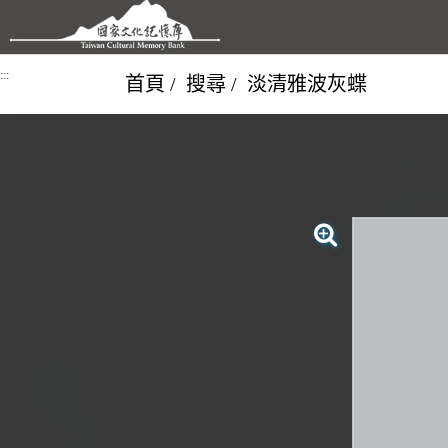
跳到主要內容區塊
:::
首頁
搜尋
淡清雅波灰蝶