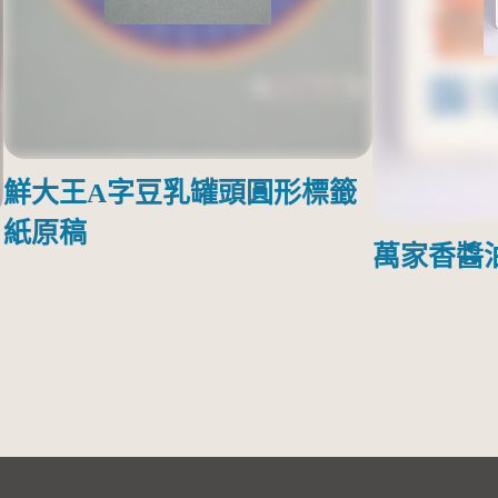
鮮大王A字豆乳罐頭圓形標籤
紙原稿
萬家香醬