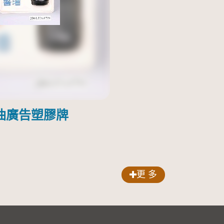
油廣告塑膠牌
更 多