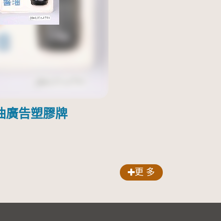
油廣告塑膠牌
更 多