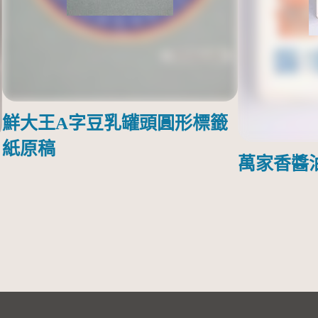
鮮大王A字豆乳罐頭圓形標籤
紙原稿
萬家香醬