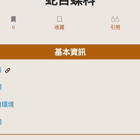
蛇目蝶科
0
收藏
引用
基本資訊
結
網
與環境
網