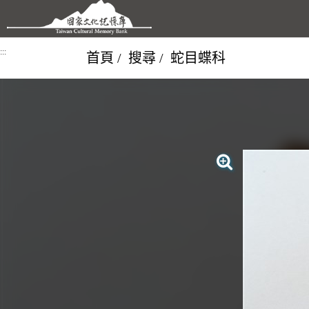
跳到主要內容區塊
:::
首頁
搜尋
蛇目蝶科