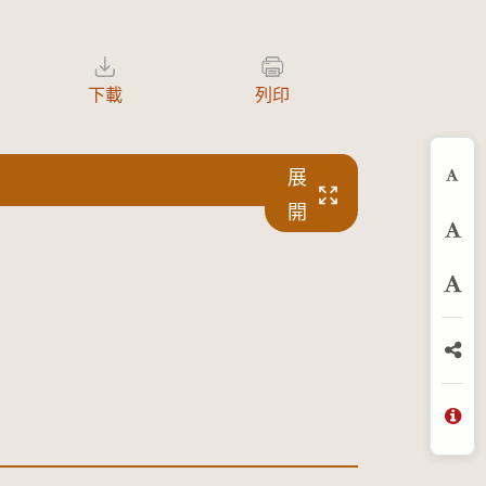
下載
列印
展
縮
開
預
放
分
問