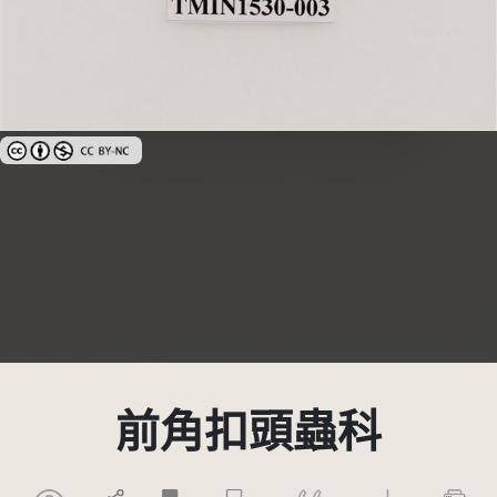
創用CC姓名標示-非商業性 3.0 台灣及其後版本(CC BY-NC 3.0 TW +)
前角扣頭蟲科