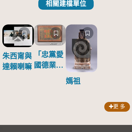
相關建檔單位
「忠黨愛
朱西甯與
國德業並
達賴喇嘛
壽」匾額
媽祖
更 多
:::