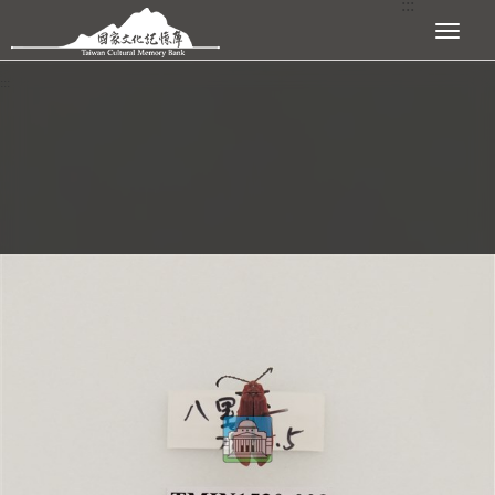
:::
跳到主要內容區塊
展開選單
:::