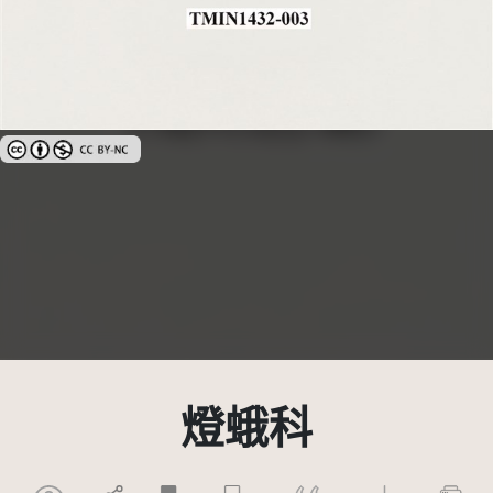
創用CC姓名標示-非商業性 3.0 台灣及其後版本(CC BY-NC 3.0 TW +)
燈蛾科