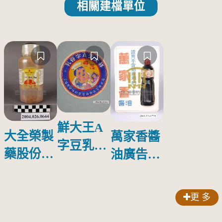
相關建檔單位
鮮大王A
大全榮製
萬家香醬
字豆乳罐
藥股份有
油廣告塑
頭圓形標
限公司出
膠牌
籤紙原稿
品索比林
更 多
錠