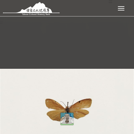
:::
跳到主要內容區塊
展開選單
:::