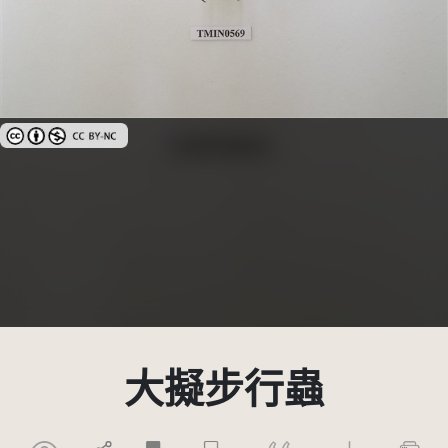
創用CC姓名標示-非商業性 3.0 台灣及其後版本(CC BY-NC 3.0 TW +)
大擬步行蟲