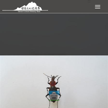
:::
跳到主要內容區塊
展開選單
:::