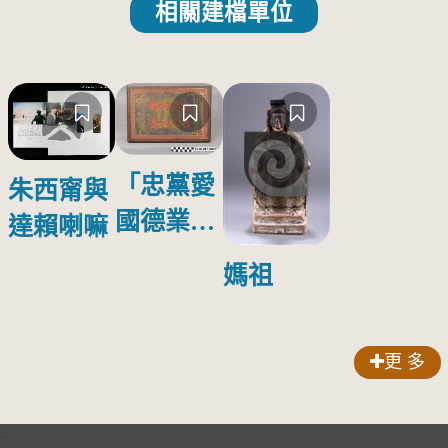
相關建檔單位
「忠黨愛
朱西甯與
國德業並
達賴喇嘛
壽」匾額
媽祖
更 多
:::