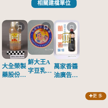
相關建檔單位
鮮大王A
大全榮製
萬家香醬
字豆乳罐
藥股份有
油廣告塑
頭圓形標
限公司出
膠牌
籤紙原稿
品索比林
更 多
錠