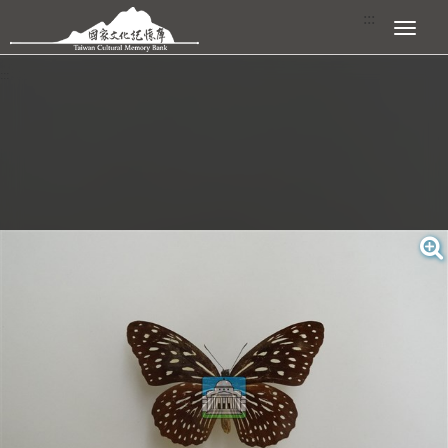
跳到主要內容區塊
:::
展開選單
:::