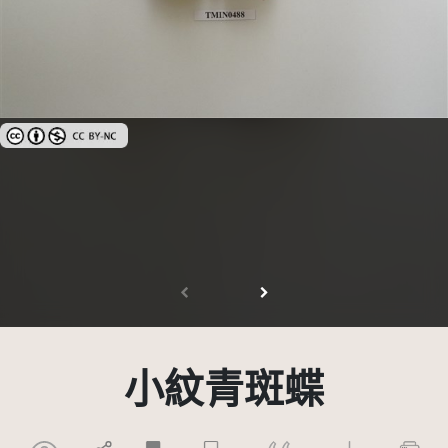
創用CC姓名標示-非商業性 3.0 台灣及其後版本(CC BY-NC 3.0 TW +)
小紋青斑蝶